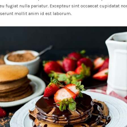
eu fugiat nulla pariatur. Excepteur sint occaecat cupidatat no
eserunt mollit anim id est laborum.