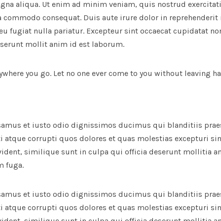
agna aliqua. Ut enim ad minim veniam, quis nostrud exercitat
ea commodo consequat. Duis aute irure dolor in reprehenderit i
eu fugiat nulla pariatur. Excepteur sint occaecat cupidatat no
eserunt mollit anim id est laborum.
ywhere you go. Let no one ever come to you without leaving ha
usamus et iusto odio dignissimos ducimus qui blanditiis pra
i atque corrupti quos dolores et quas molestias excepturi sin
ident, similique sunt in culpa qui officia deserunt mollitia an
m fuga.
usamus et iusto odio dignissimos ducimus qui blanditiis pra
i atque corrupti quos dolores et quas molestias excepturi sin
ident, similique sunt in culpa qui officia deserunt mollitia an