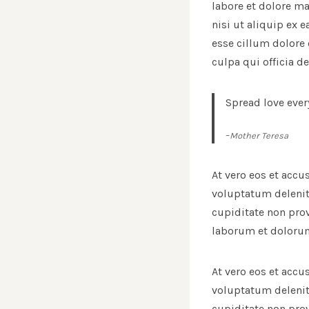
labore et dolore m
nisi ut aliquip ex 
esse cillum dolore 
culpa qui officia d
Spread love ever
–
Mother Teresa
At vero eos et acc
voluptatum delenit
cupiditate non prov
laborum et doloru
At vero eos et acc
voluptatum delenit
cupiditate non prov