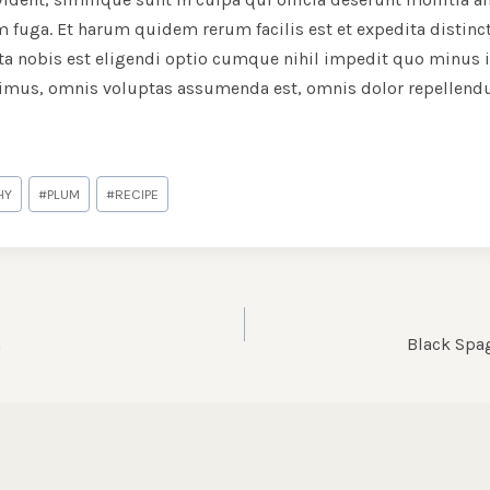
 fuga. Et harum quidem rerum facilis est et expedita distinc
a nobis est eligendi optio cumque nihil impedit quo minus
simus, omnis voluptas assumenda est, omnis dolor repellendu
HY
#
PLUM
#
RECIPE
ON
n
Black Spa