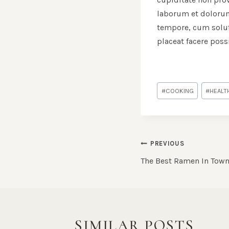
laborum et dolorum
tempore, cum solut
placeat facere pos
Post
#
COOKING
#
HEALT
Tags:
POST
PREVIOUS
NAVIGATI
The Best Ramen In Tow
SIMILAR POSTS