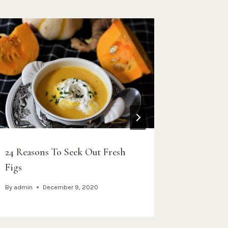
24 Reasons To Seek Out Fresh
Amazing 
Figs
Begins
By
admin
December 9, 2020
By
admin