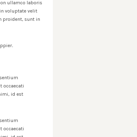
ion ullamco laboris
n voluptate velit
n proident, sunt in
ppier.
esentium
t occaecati
imi, id est
esentium
t occaecati
imi, id est