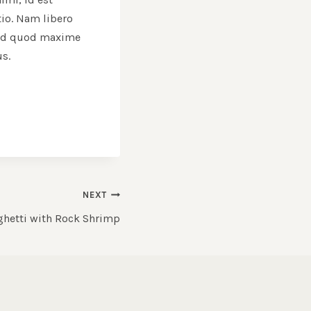
tio. Nam libero
 id quod maxime
s.
NEXT
ghetti with Rock Shrimp