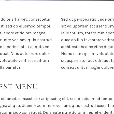
olor sit amet, consectetur
Sed ut perspiciatis unde omn
lit, sed do eiusmod tempor
sit voluptatem accusantiu
t labore et dolore magna
laudantium, totam rem aper
 minim veniam, quis nostrud
quae ab illo inventore verita
o laboris nisi ut aliquip ex
architecto beatae vitae dicta
at. Duis aute irure dolor
Nemo enim ipsam voluptate
 voluptate velit esse cillum
sit aspernatur aut odit aut f
la pariatur.
consequuntur magni dolores
EST MENU
sit amet, consectetur adipiscing elit, sed do eiusmod tempor
agna aliqua. Ut enim ad minim veniam, quis nostrud exercitat
ea commodo consequat. Duis aute irure dolor in reprehenderit i